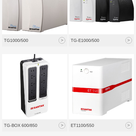
>
>
TG1000/500
TG-E1000/500
>
>
TG-BOX 600/850
ET1100/550